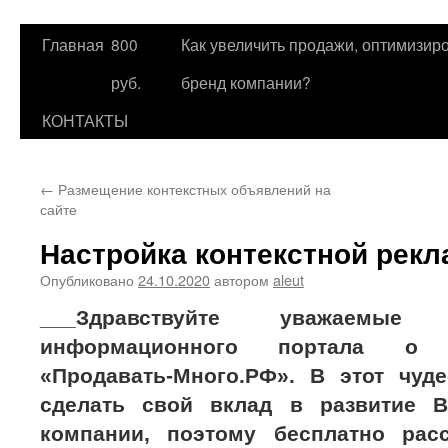
Главная
800
Как увеличить продажи, оптимизиро
Перейти
руб.
бренд компании?
к
КОНТАКТЫ
содержимому
←
Размещение контекстных объявлений на
сайте
Настройка контекстной рекл
Опубликовано
24.10.2020
автором
aleut
___Здравствуйте уважаемые
информационного портала о 
«Продавать-Много.РФ». В этот чу
сделать свой вклад в развитие В
компании, поэтому бесплатно рас