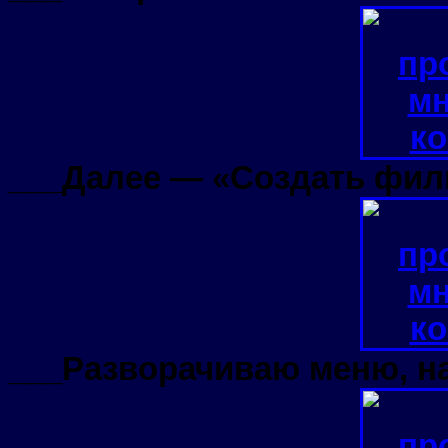
___Далее — «Создать фил
___Разворачиваю меню, на