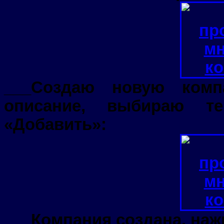
___Создаю новую комп
описание, выбираю т
«Добавить»:
___Компания создана, наж