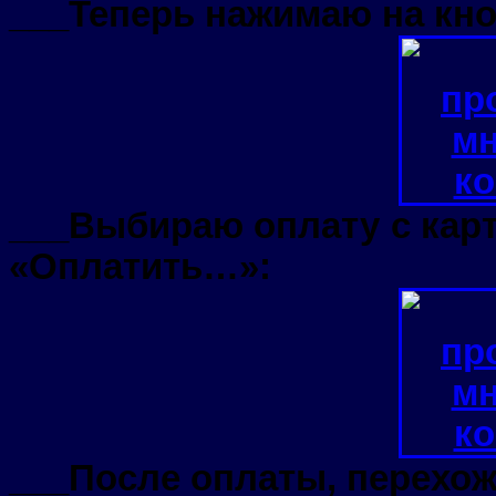
___Теперь нажимаю на кно
___Выбираю оплату с кар
«Оплатить…»:
___После оплаты, перехож