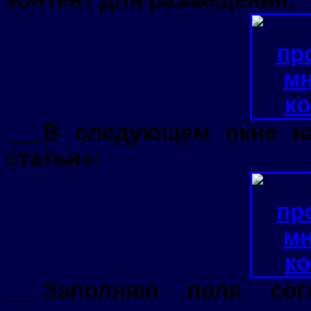
___В следующем окне н
статьи»:
___Заполняю поля сог