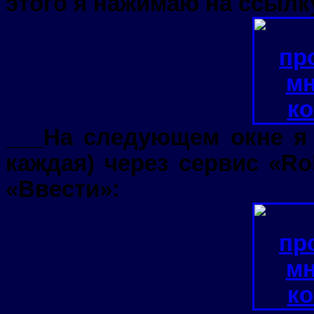
этого я нажимаю на ссылк
___На следующем окне я в
каждая) через сервис «R
«Ввести»: