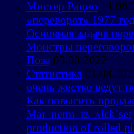
Мистер Рацио
14.09.
«переворот» 1977 го
Основная задача пер
Монстры переговоро
Поза
03.08.2022
Статистика
01.08.202
очень жестко ведут 
Как повысить прода
Maɪ neɪm ɪz ʌlɛkˈseɪ
production of rolled pi