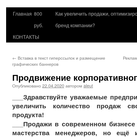
Главная
800
Как увеличить продажи, оптимизиро
Перейти
руб.
бренд компании?
к
КОНТАКТЫ
содержимому
←
Вставка в текст гиперссылок и размещение
Реклам
графических баннеров
Продвижение корпоративног
Опубликовано
22.04.2020
автором
aleut
___Здравствуйте уважаемые предпр
увеличить количество продаж сво
продукта!
___Продажи в современном бизнесе 
мастерства менеджеров, но ещё и