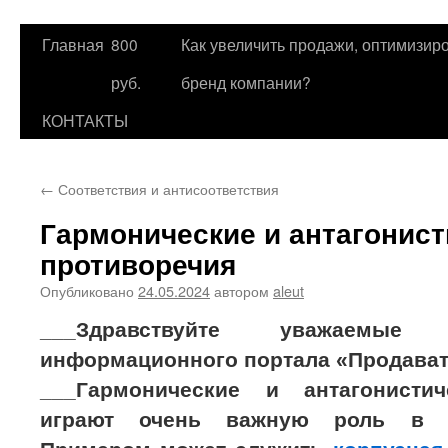
Главная
800
Как увеличить продажи, оптимизиро
Перейти
руб.
бренд компании?
к
КОНТАКТЫ
содержимому
←
Соответствия и антисоответствия
Гармонические и антагонист
противоречия
Опубликовано
24.05.2024
автором
aleut
___Здравствуйте уважаемые
информационного портала «Продават
___Гармонические и антагонистич
играют очень важную роль в в