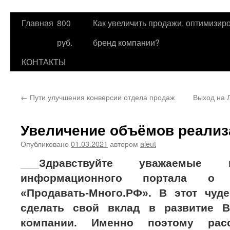
Главная
800
Как увеличить продажи, оптимизиро
Перейти
руб.
бренд компании?
к
КОНТАКТЫ
содержимому
←
Пути улучшения конверсии отдела продаж
Выход на 
Увеличение объёмов реализ
Опубликовано
01.03.2021
автором
aleut
___Здравствуйте уважаемые 
информационного портала о 
«Продавать-Много.РФ». В этот чу
сделать свой вклад в развитие В
компании. Именно поэтому рас