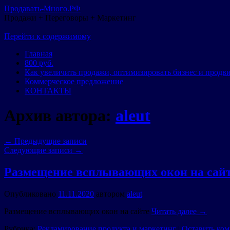
Продавать-Много.РФ
Продажи + Переговоры + Маркетинг
Перейти к содержимому
Главная
800 руб.
Как увеличить продажи, оптимизировать бизнес и продв
Коммерческое предложение
КОНТАКТЫ
Архив автора:
aleut
←
Предыдущие записи
Следующие записи
→
Размещение всплывающих окон на сай
Опубликовано
11.11.2020
автором
aleut
Размещение всплывающих окон на сайте
Читать далее
→
Рубрика:
Рекламирование продукта и маркетинг
|
Оставить ко