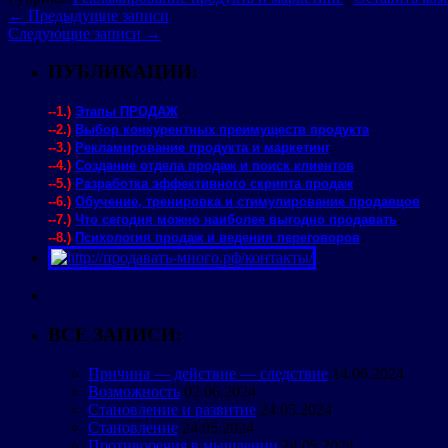
←
Предыдущие записи
Следующие записи
→
ПУБЛИКАЦИИ:
--1.)
Этапы ПРОДАЖ
.
--2.)
Выбор конкурентных преимуществ продукта
.
--3.)
Рекламирование продукта и маркетинг
.
--4.)
Создание отдела продаж и поиск клиентов
.
--5.)
Разработка эффективного скрипта продаж
.
--6.)
Обучение, тренировка и стимулирование продавцов
.
--7.)
Что сегодня можно наиболее выгодно продавать
.
--8.)
Психология продаж и ведения переговоров
.
ВСЕ ЗАПИСИ:
Причина — действие — следствие
14.06.2024
Возможность
02.06.2024
Становление и развитие
24.05.2024
Становление
24.05.2024
Противоречия в мышлении
24.05.2024