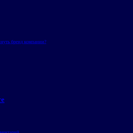
инуть бренд компании?
те
мментарий