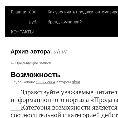
Главная
800
Как увеличить продажи, оптимизиро
Перейти
руб.
бренд компании?
к
КОНТАКТЫ
содержимому
aleut
Архив автора:
←
Предыдущие записи
Возможность
Опубликовано
02.06.2024
автором
aleut
___Здравствуйте уважаемые читател
информационного портала «Продав
___Категория возможности является
соотносительной с категорией дейст