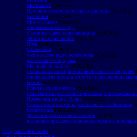
Мотивация
08.11.2022
Измерение психологического давления
03.11.2022
Компания
15.10.2022
Мистер Рацио
14.09.2022
«переворот» 1977 года
29.08.2022
Основная задача переговорщика
16.08.2022
Монстры переговоров
11.08.2022
Поза
03.08.2022
Статистика
01.08.2022
очень жестко ведут переговоры
01.08.2022
Как повысить продажи
02.01.2022
Maɪ neɪm ɪz ʌlɛkˈseɪ
19.12.2021
production of rolled pipes made of stainless steel grades
производства проката и труб из нержавеющих маро
генезис
02.12.2021
Режим сотрудничества
05.11.2021
Реализация карты Халва при помощи прямых акти
Презентация карты Халва
06.10.2021
Скрипт презентации карты Халва от СовКомБанк
0
Безработица
16.09.2021
Численность и состав населения
23.08.2021
как можно продавать банковские кредиты в больши
Продавать-Много.РФ
Сайт работает на WordPress.