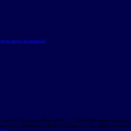
инуть бренд компании?
ортала «Продавать-Много.РФ». ___Чтобы обеспечить быстрое и 
елем своего внимания 3. Выбор подходящего критерия соотноше
алее
→