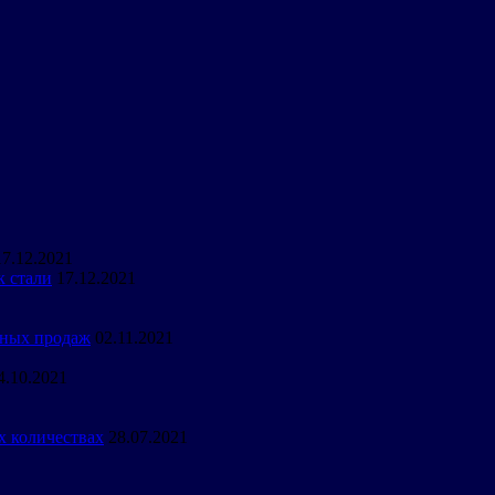
17.12.2021
к стали
17.12.2021
вных продаж
02.11.2021
4.10.2021
х количествах
28.07.2021