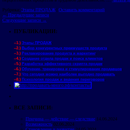
Рубрика:
Этапы ПРОДАЖ
|
Оставить комментарий
←
Предыдущие записи
Следующие записи
→
ПУБЛИКАЦИИ:
--1.)
Этапы ПРОДАЖ
.
--2.)
Выбор конкурентных преимуществ продукта
.
--3.)
Рекламирование продукта и маркетинг
.
--4.)
Создание отдела продаж и поиск клиентов
.
--5.)
Разработка эффективного скрипта продаж
.
--6.)
Обучение, тренировка и стимулирование продавцов
.
--7.)
Что сегодня можно наиболее выгодно продавать
.
--8.)
Психология продаж и ведения переговоров
.
ВСЕ ЗАПИСИ:
Причина — действие — следствие
14.06.2024
Возможность
02.06.2024
Становление и развитие
24.05.2024