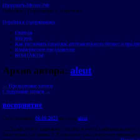
Продавать-Много.РФ
Продажи + Переговоры + Маркетинг
Перейти к содержимому
Главная
800 руб.
Как увеличить продажи, оптимизировать бизнес и продв
Коммерческое предложение
КОНТАКТЫ
Архив автора:
aleut
←
Предыдущие записи
Следующие записи
→
восприятие
Опубликовано
06.09.2023
автором
aleut
___Здравствуйте уважаемые читатели моего информационного п
физических сигналов; 2. Правильное распределение наблюдат
перцептивных процессов в трудовой деятельности: …
Читать д