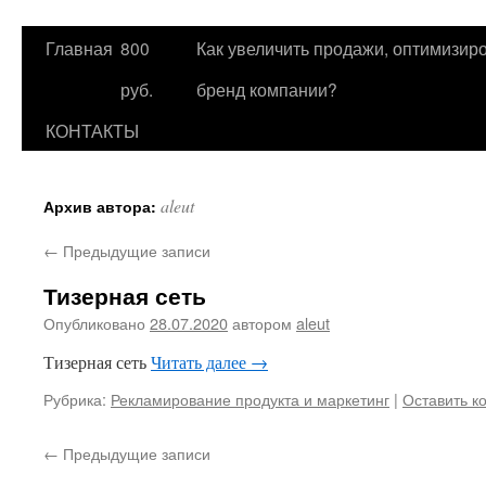
Главная
800
Как увеличить продажи, оптимизиро
Перейти
руб.
бренд компании?
к
КОНТАКТЫ
содержимому
aleut
Архив автора:
←
Предыдущие записи
Тизерная сеть
Опубликовано
28.07.2020
автором
aleut
Тизерная сеть
Читать далее
→
Рубрика:
Рекламирование продукта и маркетинг
|
Оставить к
←
Предыдущие записи