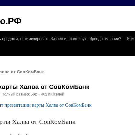
го.РФ
ь продажи, оптимизировать бизнес и продвинуть бренд компании?
Ком
алва от СовКомБанк
карты Халва от СовКомБанк
|
Полный размер:
562 × 462
пикселей
арты Халва от СовКомБанк