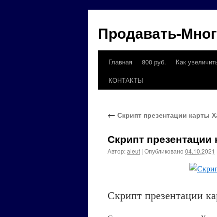
Продавать-Мно
Главная
800 руб.
Как увеличит
Перейти
КОНТАКТЫ
к
содержимому
←
Скрипт презентации карты Х
Скрипт презентации 
Автор:
aleut
|
Опубликовано
04.10.2021
Скрипт презентации к