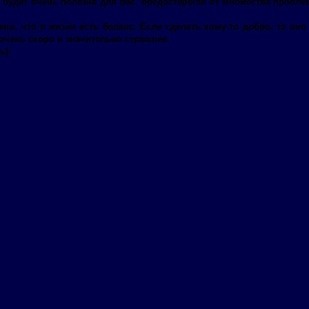
 будет очень полезна для Вас, предостерегая от множества пробле
ено, что в жизни есть баланс. Если сделать кому-то добро, то о
 очень скоро и значительно страшнее.
ь):