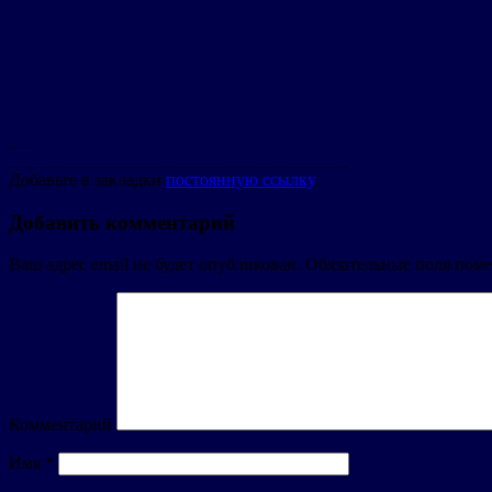
___
____________________________________________
Добавьте в закладки
постоянную ссылку
.
Добавить комментарий
Ваш адрес email не будет опубликован.
Обязательные поля пом
Комментарий
Имя
*