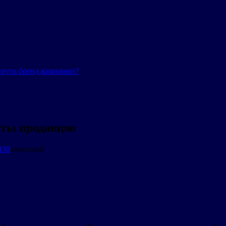
инуть бренд компании?
оты продавцов
430
пикселей