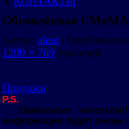
КОНТАКТЫ
Обновлённая UMoMA 
Автор:
aleut
|
Опубликова
1200 × 769
пикселей
Продажи
P.S.
___Уважаемые читатели!!
информация будет очень п