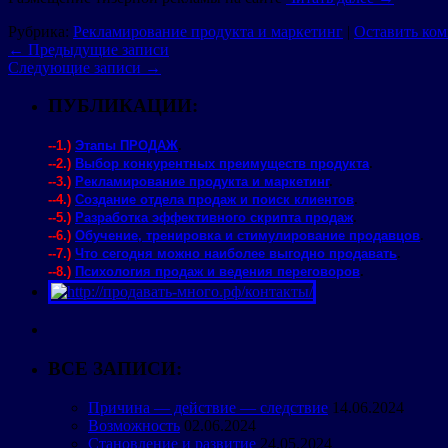
Рубрика:
Рекламирование продукта и маркетинг
|
Оставить ко
←
Предыдущие записи
Следующие записи
→
ПУБЛИКАЦИИ:
--1.)
Этапы ПРОДАЖ
.
--2.)
Выбор конкурентных преимуществ продукта
.
--3.)
Рекламирование продукта и маркетинг
.
--4.)
Создание отдела продаж и поиск клиентов
.
--5.)
Разработка эффективного скрипта продаж
.
--6.)
Обучение, тренировка и стимулирование продавцов
.
--7.)
Что сегодня можно наиболее выгодно продавать
.
--8.)
Психология продаж и ведения переговоров
.
ВСЕ ЗАПИСИ:
Причина — действие — следствие
14.06.2024
Возможность
02.06.2024
Становление и развитие
24.05.2024