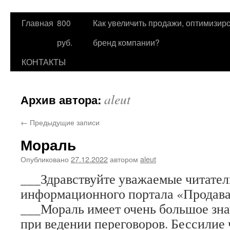
Главная
800
Как увеличить продажи, оптимизиро
Перейти
руб.
бренд компании?
к
КОНТАКТЫ
содержимому
aleut
Архив автора:
←
Предыдущие записи
Мораль
Опубликовано
27.12.2022
автором
aleut
___Здравствуйте уважаемые читател
информационного портала «Продав
___Мораль имеет очень большое зна
при ведении переговоров. Бессилие