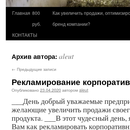
Главная
800
Как увеличить продажи, оптимизиро
Перейти
руб.
бренд компании?
к
КОНТАКТЫ
содержимому
aleut
Архив автора:
←
Предыдущие записи
Рекламирование корпоратив
Опубликовано
23.04.2020
автором
aleut
___День добрый уважаемые предпр
желающие увеличить продажи своег
продукта. ___В этот чудесный день, 
Вам как рекламировать корпоративн