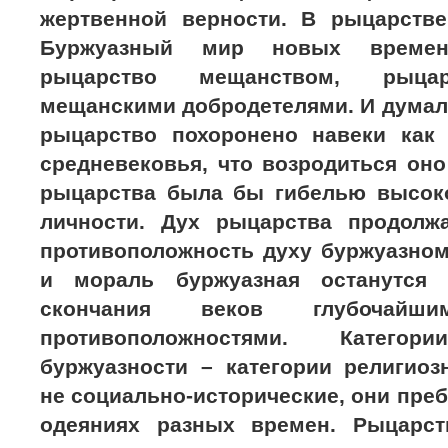
жертвенной верности. В рыцарстве
Буржуазный мир новых времен
рыцарство мещанством, рыцар
мещанскими добродетелями. И думал
рыцарство похоронено навеки как
средневековья, что возродиться оно
рыцарства была бы гибелью высоко
личности. Дух рыцарства продолж
противоположность духу буржуазном
и мораль буржуазная останутся
скончания веков глубочайши
противоположностями. Катег
буржуазности – категории религиоз
не социально-исторические, они пр
одеяниях разных времен. Рыцарст