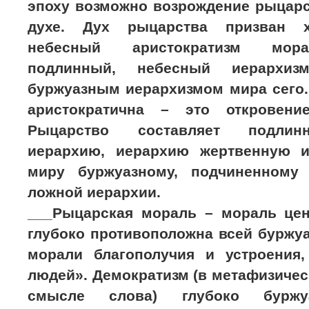
эпоху возможно возрождение рыцарс
духе. Дух рыцарства призван х
небесный аристократизм мора
подлинный, небесный иерархиз
буржуазным иерархизмом мира сего.
аристократична – это откровени
Рыцарство составляет подлинн
иерархию, иерархию жертвенную 
миру буржуазному, подчиненному
ложной иерархии.
___Рыцарская мораль – мораль цен
глубоко противоположна всей буржу
морали благополучия и устроения
людей». Демократизм (в метафизичес
смысле слова) глубоко буржу