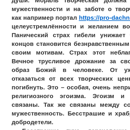
души. Мораль творческая должна
мужественности и на заботе о твор
как например портал
https://pro-dach
целеустремлённости и желанием во
Панический страх гибели унижает
концов становится безнравственным
своим мотивам. Страх этот небла
Вечное трусливое дрожание за св
образ Божий в человеке. От уж
отказаться от всех творческих це
погибнуть. Это – особая, очень неп
религиозного эгоизма. Эгоизм и 
связаны. Так же связаны между с
мужественность. Бесстрашие и храб
добродетели.