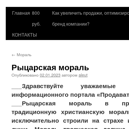
Главная
800
Как увеличить продажи, оптимизиро
Перейти
руб.
бренд компании?
к
КОНТАКТЫ
содержимому
←
Мораль
Рыцарская мораль
Опубликовано
02.01.2023
автором
aleut
___Здравствуйте уважаемые
информационного портала «Продават
___Рыцарская мораль в про
традиционную христианскую морал
исключительно строили на страхе 