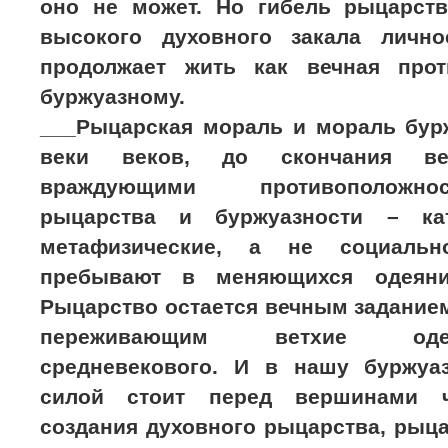
оно не может. Но гибель рыцарст
высокого духовного закала лично
продолжает жить как вечная прот
буржуазному.
___Рыцарская мораль и мораль бурж
веки веков, до скончания век
враждующими противоположно
рыцарства и буржуазности – кат
метафизические, а не социально
пребывают в меняющихся одеяни
Рыцарство остается вечным заданием
переживающим ветхие од
средневекового. И в нашу буржуа
силой стоит перед вершинами ч
создания духовного рыцарства, рыца