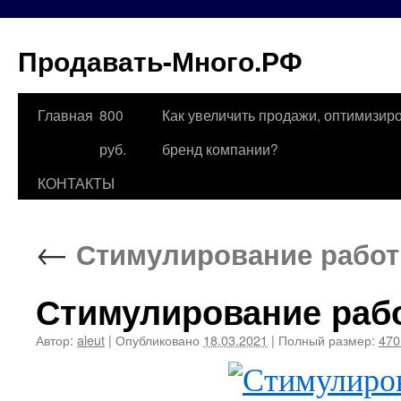
Продавать-Много.РФ
Главная
800
Как увеличить продажи, оптимизиро
Перейти
руб.
бренд компании?
к
КОНТАКТЫ
содержимому
←
Стимулирование работ
Стимулирование раб
Автор:
aleut
|
Опубликовано
18.03.2021
|
Полный размер:
470