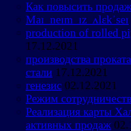
Как повысить прода
Maɪ neɪm ɪz ʌlɛkˈseɪ
production of rolled pi
17.12.2021
производства прокат
стали
17.12.2021
генезис
02.12.2021
Режим сотрудничест
Реализация карты Х
активных продаж
02.