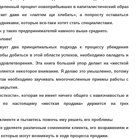
еделенный процент новоприбывших в капиталистический образ
тает даже не «лаптем щи хлебать», а попросту оставаться
дниками, которые все-таки хотят стать специалистами.
ч у таких предпринимателей намного выше среднего.
олове!
твует два принципиальных подхода к процессу убеждения
тобы добиться в этой области успехов, необходимо овладеть и
удовлетворения. Эта книга больший упор делает на «жесткой
деляется некоторое внимание. Я делаю это умышленно, потому
 так необходимо заучивать многочисленные приемы работы с
закрытия.
сткости», которая не имеет ничего общего с навязчивостью и
 по настоящему «жесткая продажа» держится на трех
 клиенте и пытаетесь помочь ему решить его проблемы
е уделяете различным сомнениям клиента, его возражениям и
 которые могут возникнуть в ходе процесса продажи.