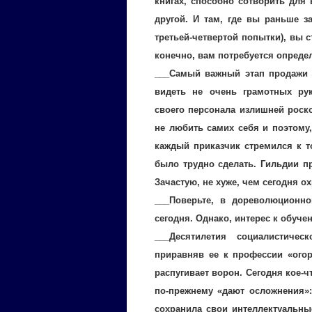
книгах, способно сотворить для
другой. И там, где вы раньше з
третьей-четвертой попытки), вы с
конечно, вам потребуется опреде
___Самый важный этап продажи 
видеть не очень грамотных ру
своего персонала излишней роск
не любить самих себя и поэтому
каждый приказчик стремился к т
было трудно сделать. Гильдии п
Зачастую, не хуже, чем сегодня 
___Поверьте, в дореволюционн
сегодня. Однако, интерес к обуч
___Десятилетия социалистиче
приравняв ее к профессии «огор
распугивает ворон. Сегодня кое-ч
по-прежнему «дают осложнения»:
сохранила свои интеллектуальны