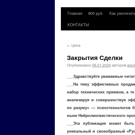
Главная
800 руб.
Как увеличит
Перейти
КОНТАКТЫ
к
содержимому
←
Цена
Закрытия Сделки
Опубликовано
06.01.2024
автором
aleu
___Здравствуйте уважаемые чита
___На тему эффективных продаж
набор технических приемов, а те
анализируя и совершенствуя эф
по разуму» — психотехнологов б
ныне Нейролингвистического прог
___Эта публикация может быть
уникальный и своеобразный «Рус