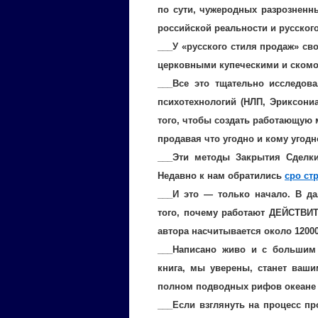
по сути, чужеродных разрозненн
российской реальности и русског
___У «русского стиля продаж» св
церковными купеческими и скомо
___Все это тщательно исследо
психотехнологий (НЛП, Эриксониа
того, чтобы создать работающую 
продавая что угодно и кому угодн
___Эти методы Закрытия Сделк
Недавно к нам обратились
сро ст
___И это — только начало. В да
того, почему работают ДЕЙСТВ
автора насчитывается около 12000
___Написано живо и с большим 
книга, мы уверены, станет ваш
полном подводных рифов океане
___Если взглянуть на процесс п