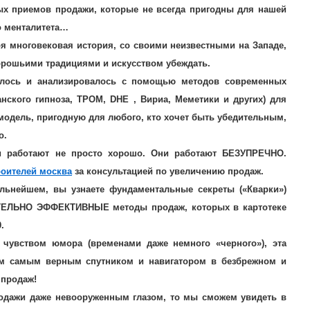
ых приемов продажи, которые не всегда пригодны для нашей
о менталитета…
оя многовековая история, со своими неизвестными на Западе,
рошьими традициями и искусством убеждать.
валось и анализировалось с помощью методов современных
нского гипноза, ТРОМ, DHE , Вириа, Меметики и других) для
модель, пригодную для любого, кто хочет быть убедительным,
о.
и работают не просто хорошо. Они работают БЕЗУПРЕЧНО.
роителей москва
за консультацией по увеличению продаж.
льнейшем, вы узнаете фундаментальные секреты («Кварки»)
ИТЕЛЬНО ЭФФЕКТИВНЫЕ методы продаж, которых в картотеке
.
чувством юмора (временами даже немного «черного»), эта
им самым верным спутником и навигатором в безбрежном и
 продаж!
родажи даже невооруженным глазом, то мы сможем увидеть в