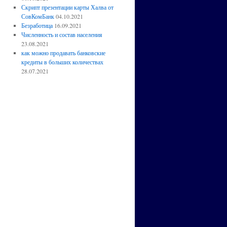
Скрипт презентации карты Халва от
СовКомБанк
04.10.2021
Безработица
16.09.2021
Численность и состав населения
23.08.2021
как можно продавать банковские
кредиты в больших количествах
28.07.2021