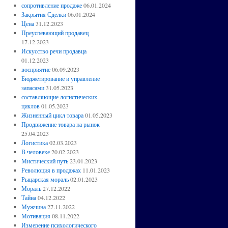
сопротивление продаже
06.01.2024
Закрытия Сделки
06.01.2024
Цена
31.12.2023
Преуспевающий продавец
17.12.2023
Искусство речи продавца
01.12.2023
восприятие
06.09.2023
Бюджетирование и управление
запасами
31.05.2023
составляющие логистических
циклов
01.05.2023
Жизненный цикл товара
01.05.2023
Продвижение товара на рынок
25.04.2023
Логистика
02.03.2023
В человеке
20.02.2023
Мистический путь
23.01.2023
Революция в продажах
11.01.2023
Рыцарская мораль
02.01.2023
Мораль
27.12.2022
Тайна
04.12.2022
Мужчина
27.11.2022
Мотивация
08.11.2022
Измерение психологического