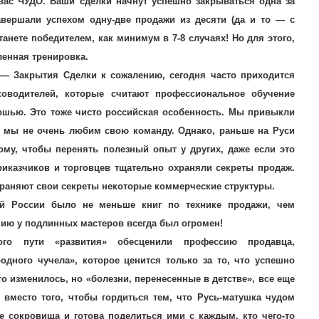
 вас ЧУДО. Ваши сделки начнут успешно закрываться одна за
авершали успехом одну-две продажи из десяти (да и то — с
танете победителем, как минимум в 7-8 случаях! Но для этого,
ленная тренировка.
— Закрытия Сделки к сожалению, сегодня часто приходится
ководителей, которые считают профессиональное обучение
ошью. Это тоже чисто российская особенность. Мы привыкли
, мы не очень любим свою команду. Однако, раньше на Руси
ому, чтобы перенять полезный опыт у других, даже если это
риказчиков и торговцев тщательно охраняли секреты продаж.
охраняют свои секреты некоторые коммерческие структуры.
ой России было не меньше книг по технике продажи, чем
ению у подлинных мастеров всегда был огромен!
ского пути «развития» обесценили профессию продавца,
одного чучела», которое ценится только за то, что успешно
то изменилось, но «болезни, перенесенные в детстве», все еще
 вместо того, чтобы гордиться тем, что Русь-матушка чудом
е сокровища и готова поделиться ими с каждым, кто чего-то