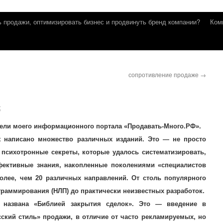
ь продажи, оптимизировать бизнес и продвинуть бренд компании?
Ком
сопротивление продаже
→
t
тели моего информационного портала «Продавать-Много.РФ».
 написано множество различных изданий. Это — не просто
 психотронные секреты, которые удалось систематизировать,
фективные знания, накопленные поколениями «специалистов
олее, чем 20 различных направлений. От столь популярного
раммирования (НЛП) до практически неизвестных разработок.
 названа «Библией закрытия сделок». Это — введение в
ский стиль» продажи, в отличие от часто рекламируемых, но