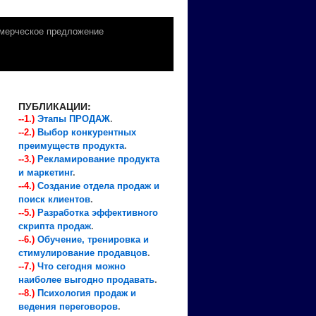
мерческое предложение
ПУБЛИКАЦИИ:
--1.)
Этапы ПРОДАЖ
.
--2.)
Выбор конкурентных
преимуществ продукта
.
--3.)
Рекламирование продукта
и маркетинг
.
--4.)
Создание отдела продаж и
поиск клиентов
.
--5.)
Разработка эффективного
скрипта продаж
.
--6.)
Обучение, тренировка и
стимулирование продавцов
.
--7.)
Что сегодня можно
наиболее выгодно продавать
.
--8.)
Психология продаж и
ведения переговоров
.