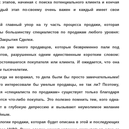
 этапов, начиная с поиска потенциального клиента и кончая
ждый этап по-своему очень важен и каждый имеет свои
ый главный упор на ту часть процесса продажи, которая
мы большинству специалистов по продажам любого уровня:
 Закрытия Сделки.
ила уже много продавцов, которые безвременно пали под
нтов, разрушенных одним единственным коротким словом:
остоявшегося покупателя или клиента. И ожидается, что она
м тысячелетии.
огда не возражал, то дела были бы просто замечательными!
го интересовали бы умелые продавцы, не так ли? Поэтому,
я «специалиста по продажам» существует только благодаря
тся что-либо покупать. Это полезно помнить тем, кого одна-
ют в глубокую депрессию и вызывают неумолимое желание
ойным.
логии продажи, которая будет описана в этой и последующих