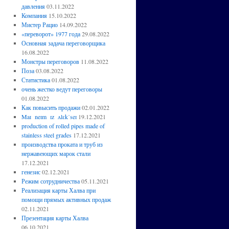
давления
03.11.2022
Компания
15.10.2022
Мистер Рацио
14.09.2022
«переворот» 1977 года
29.08.2022
Основная задача переговорщика
16.08.2022
Монстры переговоров
11.08.2022
Поза
03.08.2022
Статистика
01.08.2022
очень жестко ведут переговоры
01.08.2022
Как повысить продажи
02.01.2022
Maɪ neɪm ɪz ʌlɛkˈseɪ
19.12.2021
production of rolled pipes made of
stainless steel grades
17.12.2021
производства проката и труб из
нержавеющих марок стали
17.12.2021
генезис
02.12.2021
Режим сотрудничества
05.11.2021
Реализация карты Халва при
помощи прямых активных продаж
02.11.2021
Презентация карты Халва
06.10.2021