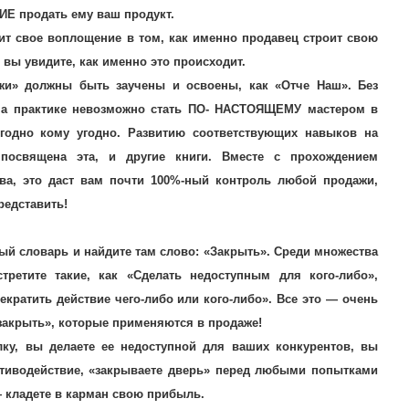
Е продать ему ваш продукт.
ит свое воплощение в том, как именно продавец строит свою
 вы увидите, как именно это происходит.
ажи» должны быть заучены и освоены, как «Отче Наш». Без
на практике невозможно стать ПО- НАСТОЯЩЕМУ мастером в
угодно кому угодно. Развитию соответствующих навыков на
посвящена эта, и другие книги. Вместе с прохождением
ва, это даст вам почти 100%-ный контроль любой продажи,
редставить!
вый словарь и найдите там слово: «Закрыть». Среди множества
третите такие, как «Сделать недоступным для кого-либо»,
екратить действие чего-либо или кого-либо». Все это — очень
закрыть», которые применяются в продаже!
лку, вы делаете ее недоступной для ваших конкурентов, вы
тиводействие, «закрываете дверь» перед любыми попытками
— кладете в карман свою прибыль.